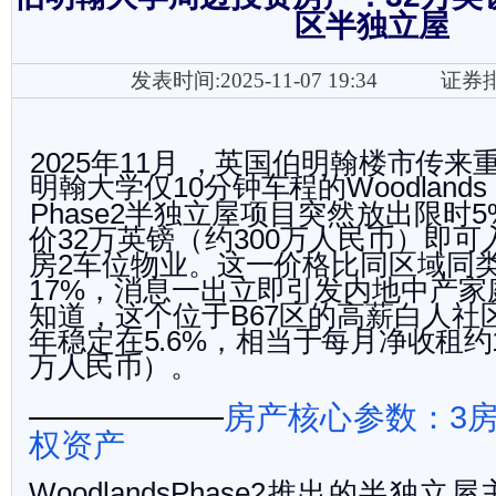
区半独立屋
发表时间:2025-11-07 19:34
证券
年
月 ，英国伯明翰楼市传来
2025
11
明翰大学仅
分钟车程的
10
Woodlands
半独立屋项目突然放出限时
Phase
2
5
价
万英镑（约
万人民币）即可
32
300
房
车位物业。这一价格比同区域同
2
，消息一出立即引发内地中产家
17%
知道，这个位于
区的高薪白人社
B67
年稳定在
，相当于每
月净收租约
5.6%
万人民币）。
房产核心参数：
3
权资产
推出的半独立屋
WoodlandsPhase
2