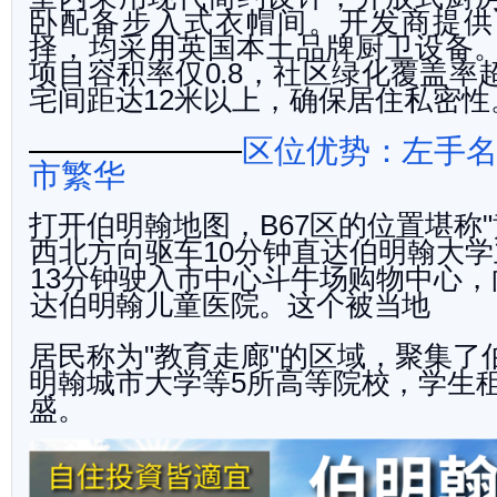
卧配备步入式衣帽间。开发商提供
择，均采用英国本土品牌厨卫设备
项目容积率仅
，社区绿化覆盖率
0.8
宅间距达
米以上，确保居住私密性
12
区位优势：左手
市繁华
打开伯明翰地图，
区的位置堪称
B67
"
西北方向驱车
分钟直达伯明翰大学
10
分钟驶入市中心斗牛场购物中心，
13
达伯明翰儿童医院。
这个被当地
居民称为
教育走廊
的区域，聚集了
"
"
明翰城
市大学等
所高等院校，学生
5
盛。