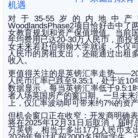
机遇
对于
岁的内地中产
35-55
项目恰好击中了
WoodlandsPhase
2
女教育规划和资产保值增值。当前
年均费用已达
万人民币，而投
20-30
女未来若赴伯明翰大学就读，不仅
人民币的房租支出，还能通
过出租
收入。
更值得关注的是英镑汇率走势
——20
人民币汇率已跌至
，处于近
9.35:1
10
数据显示，每当英镑汇率低于
9.5:1
者入场英国房产的窗口期。一旦未来
上，仅汇率波动即可带来约
的资
7%
但机会窗口正在收窄：开发商明确
将在
年
月
日后取消，届时
2025
12
31
万英镑，相当于多出
万人民币支
17
年预计扩招
名国际学
生，
2026
2000