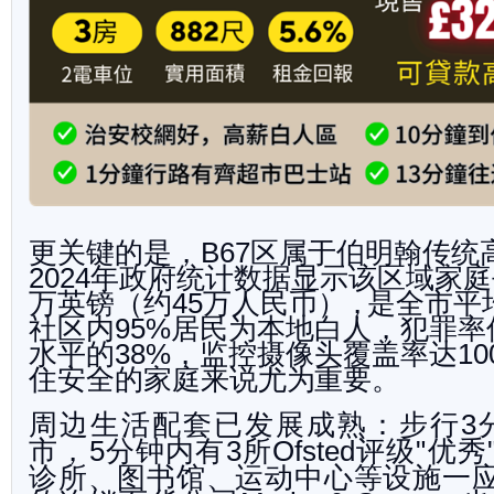
更关键的是，
区属于伯明翰传统
B67
年政府统计数据显示
该区域家庭
2024
万英镑（约
万人民币
），
是全市平
45
社区内
居民为本地白人，犯罪率
95%
水平的
，监控摄像头覆盖率达
38%
10
住安全的家庭来说尤
为重要。
周边生活配套已发展成熟：步行
3
市，
分钟内有
所
评
级
优秀
5
3
Ofsted
"
诊所、图书馆、运动中心等设施一