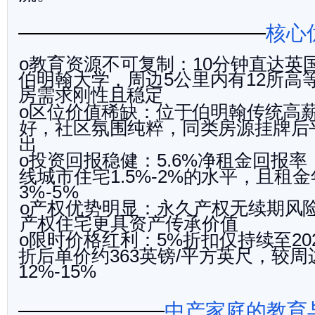
核心
教育资源不可复制：
分钟直达英
o
10
伯明翰大学，周边
公里内有
所高
5
12
房需求刚性且稳定
区位价值稀缺：位于伯明翰传统高
o
好，社区氛围纯粹，同类房源挂牌后
出
投资回报稳健：
净租金回报率
o
5.6%
线城市住宅
的水平，且租金
1.5%-2
%
3%-5%
产权优势明显：永久产权无续期风
o
产权住宅更具资产传承价值
限时价格红利：
折扣仅持续至
o
5%
20
折后单价约
英镑
平方英
尺，较周
363
/
12%-15%
中产家庭的教育