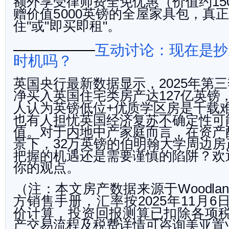
额外享受律师费全免优惠（价值约
15
赠价值
英镑的全屋家具包，真
5000
住
或
即买即租
。
"
"
"
互动讨论：现在是抄
时机吗？
英国央行最新数据显示，
年第三
2025
净买入英国住宅类房
产达
亿英镑
127
人认为英镑低位
优质学区房是千载
+
也有人担忧英国经济复苏不确定性可
值。对于内地中产家庭而言，在资产
景下，
万英镑的伯明
翰大学周边房
32
把握的机遇还是需要谨慎的陷阱？欢
你的观
点。
（注：本文房产数据来源于
Woodlan
方销售手册，汇率按
年
月
2025
11
6
价计算，投资回报测算已扣除各项
产交易流程及税费详情可咨询美
亚置