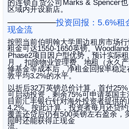
的连锁百货公司
也
Marks & Spencer
区域内开设新店。
投资回报：
租
5.6%
现金流
按照当前伯明翰大学周边租房市场行
租金可达
英镑。
1550-1650
Woodland
项目因户型优势，预计实际
Phase2
月 ，扣除物业管理费、地租（永久
修基金等成本后，净租金回报率稳定
敦平均
的水平。
3.2%
以折后
万英镑总价计算，首付
32
25%
可启动投资，剩
余
可申请英国主
75%
目前汇丰银行针对海外投资者提供的
。按此计算，投资者每月还贷
约
4.2%
覆盖还贷后仍有
英镑左右盈余，
500
同时还能获得正现金
流。