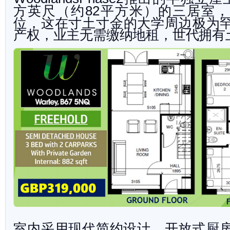
方英尺（约
平方米）的三居室，
82
位，这在寸土寸金的大学周边极为
产权，业主无需缴纳地租，世代拥
有
室内采用现代简约设计，开放式厨