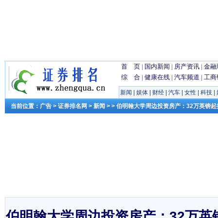
首 页
|
国内新闻
|
房产资讯
|
金融
综 合
|
健康在线
|
汽车频道
|
工商
新闻
|
娱体
|
财经
|
汽车
|
女性
|
科技
|
当前位置：
广告
>
证券排名网
>
新闻
> > 伯明翰大学周边投资房产：32万英镑
伯明翰大学周边投资房产：32万英