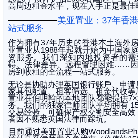
高周边租金水平，现在入手正是最
佳
美亚置业：
年香
37
站式服务
作为拥有
年历史的香港本土海外
37
亚置业从
年起就开始为中国家
1988
资服务。我们深知内地投资者的需
碍、法律差异、远程管理困难
……
房到收租的全流程一站式服务。
无论是协助办理英国银行账戶、申请
家具包配置、租客筛选
、租金代收等
置业在伯明翰的本地团队都能提供
7×
务。我们的独家律师团队平均拥有
1
交易经验，可确保产权交割安全高效
者因不熟悉英国法律而踩
坑。
目前通过美亚置业认购
WoodlandsPh