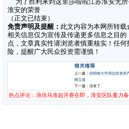
为了胜利来到这里莎啦啦江苏淮安无所
淮安的荣誉
（正文已结束）
免责声明及提醒：
此文内容为本网所转载
相关信息仅为宣传及传递更多信息之目的
点，文章真实性请浏览者慎重核实！任何
险，提醒广大民众投资需谨慎！
上一篇：
伯明翰大学周边投资房产
独立屋
下一篇：没有了
热点评论：浪你马淮超开赛在即，淮安区队蓄力