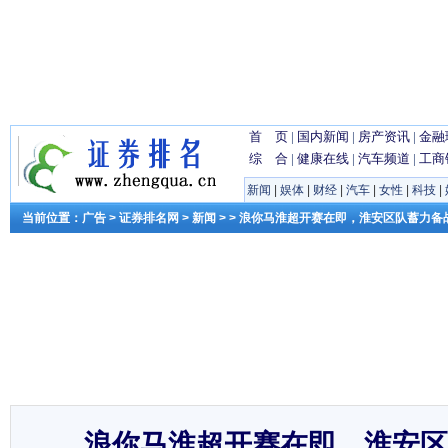
首 页
|
国内新闻
|
房产资讯
|
金融
综 合
|
健康在线
|
汽车频道
|
工商
新闻
|
娱体
|
财经
|
汽车
|
女性
|
科技
|
当前位置：
广告
>
证券排名网
>
新闻
> > 浪你马淮超开赛在即，淮安区队蓄力备
浪你马淮超开赛在即，淮安区